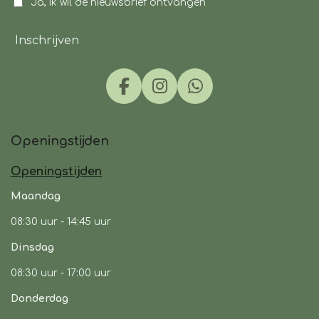
Ja, ik wil de nieuwsbrief ontvangen
Inschrijven
F
I
W
a
n
h
c
s
a
Openingstijden
e
t
t
b
a
s
Openingstijden
o
g
A
o
r
p
Maandag
k
a
p
08:30 uur -
14:45 uur
m
Dinsdag
08:30 uur -
17:00 uur
Donderdag