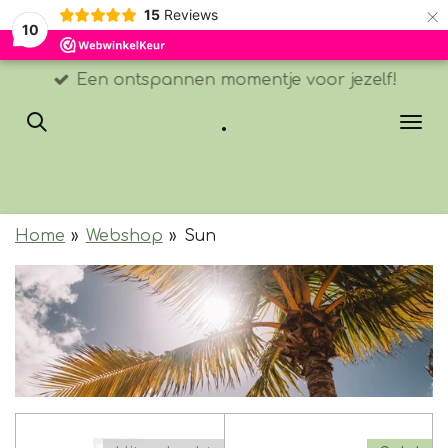
×
15
Reviews
10
Een ontspannen momentje voor jezelf!
.
Home
»
Webshop
»
Sun