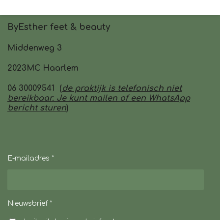
ByEsther feet & beauty
Middenweg 3
2023MC Haarlem
06 30009541 (
de praktijk is telefonisch niet
bereikbaar. Je kunt mailen of een WhatsApp
bericht sturen
)
E-mailadres *
Nieuwsbrief *