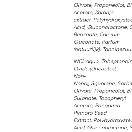
Olivate
,
Propanediol
,
Bi
Acetate
,
Karanje-
extract
,
Polyhydroxystea
Acid
,
Gluconolactone
,
Benzoate
,
Calcium
Gluconate
,
Parfum
(natuurlijk)
,
Tanninezuu
INCI:
Aqua
,
Triheptanoi
Oxide (Uncoated,
Non-
Nano)
,
Squalane
,
Sorbi
Olivate
,
Propanediol
,
Bi
Sulphate
,
Tocopheryl
Acetate
,
Pongamia
Pinnata Seed
Extract
,
Polyhydroxyste
Acid
,
Gluconolactone
,