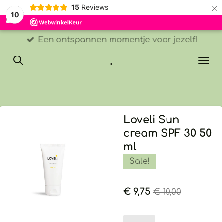
×
15
Reviews
10
Een ontspannen momentje voor jezelf!
.
Loveli Sun
cream SPF 30 50
ml
Sale!
€ 9,75
€ 10,00