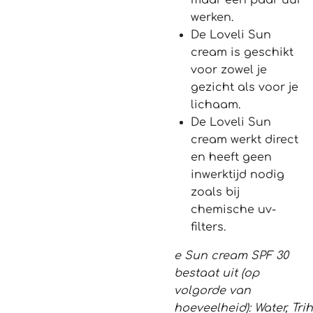
maar een paar uur
werken.
De Loveli Sun
cream is geschikt
voor zowel je
gezicht als voor je
lichaam.
De Loveli Sun
cream werkt direct
en heeft geen
inwerktijd nodig
zoals bij
chemische uv-
filters.
e Sun cream SPF 30
bestaat uit (op
volgorde van
hoeveelheid):
Water
,
Tri