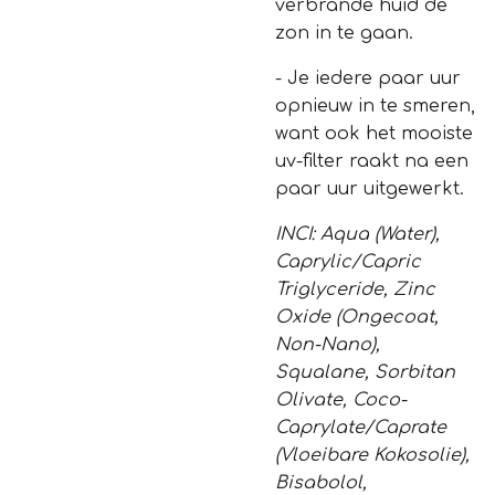
verbrande huid de
zon in te gaan.
- Je iedere paar uur
opnieuw in te smeren,
want ook het mooiste
uv-filter raakt na een
paar uur uitgewerkt.
INCI: Aqua (Water),
Caprylic/Capric
Triglyceride, Zinc
Oxide (Ongecoat,
Non-Nano),
Squalane, Sorbitan
Olivate, Coco-
Caprylate/Caprate
(Vloeibare Kokosolie),
Bisabolol,