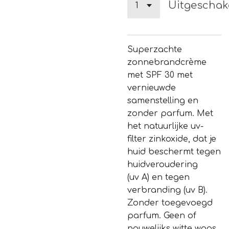
Uitgeschak
Superzachte
zonnebrandcrème
met SPF 30 met
vernieuwde
samenstelling en
zonder parfum. Met
het natuurlijke uv-
filter zinkoxide, dat je
huid beschermt tegen
huidveroudering
(
uv
A) en tegen
verbranding (
uv
B).
Zonder toegevoegd
parfum. Geen of
nauwelijks witte waas