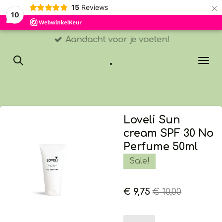
×
15
Reviews
10
Aandacht voor je voeten!
.
Loveli Sun
cream SPF 30 No
Perfume 50ml
Sale!
€ 9,75
€ 10,00