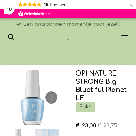
×
15
Reviews
10
Een ontspannen momentje voor jezelf!
.
OPI NATURE
STRONG Big
Bluetiful Planet
LE
Sale!
€ 23,00
€ 23,75