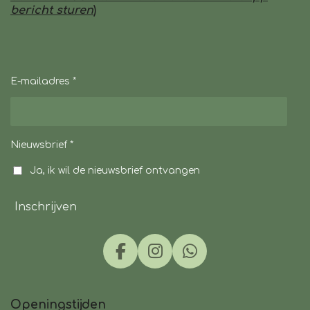
bericht sturen
)
E-mailadres *
Nieuwsbrief *
Ja, ik wil de nieuwsbrief ontvangen
Inschrijven
F
I
W
a
n
h
c
s
a
Openingstijden
e
t
t