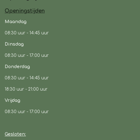
b
a
s
Openingstijden
o
g
A
o
r
p
Maandag
k
a
p
08:30 uur -
14:45 uur
m
Dinsdag
08:30 uur -
17:00 uur
Donderdag
08:30 uur -
14:45 uur
18:30 uur - 21:00 uur
Vrijdag
08:30 uur
- 17:00 uur
Gesloten: