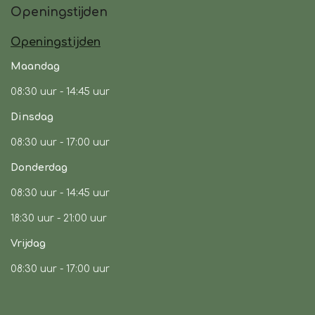
Openingstijden
e
t
t
b
a
s
Openingstijden
o
g
A
o
r
p
Maandag
k
a
p
08:30 uur -
14:45 uur
m
Dinsdag
08:30 uur -
17:00 uur
Donderdag
08:30 uur -
14:45 uur
18:30 uur - 21:00 uur
Vrijdag
08:30 uur
- 17:00 uur