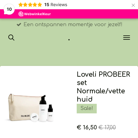
×
15
Reviews
10
Een ontspannen momentje voor jezelf!
.
Loveli PROBEER
set
Normale/vette
huid
Sale!
€ 16,50
€ 17,00