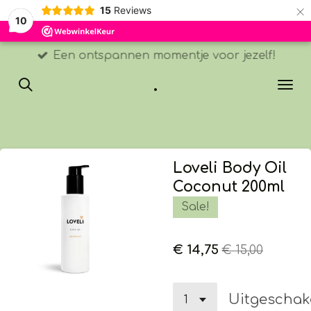
×
15
Reviews
10
Een ontspannen momentje voor jezelf!
.
Loveli Body Oil
Coconut 200ml
Sale!
€ 14,75
€ 15,00
Uitgeschak