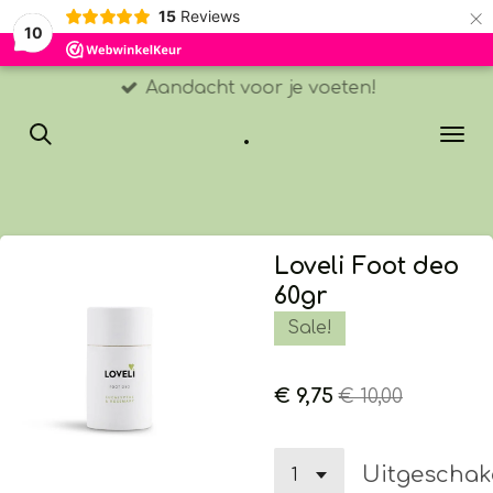
×
15
Reviews
10
Aandacht voor je voeten!
.
Loveli Foot deo
60gr
Sale!
€ 9,75
€ 10,00
Uitgeschak