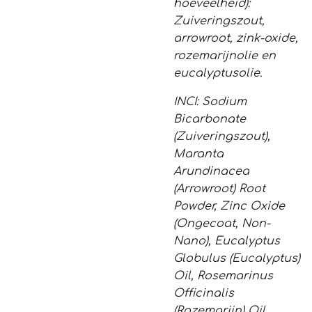
hoeveelheid):
Zuiveringszout,
arrowroot, zink-oxide,
rozemarijnolie en
eucalyptusolie.
INCI: Sodium
Bicarbonate
(Zuiveringszout),
Maranta
Arundinacea
(Arrowroot) Root
Powder, Zinc Oxide
(Ongecoat, Non-
Nano), Eucalyptus
Globulus (Euca­lyptus)
Oil, Rosemarinus
Officinalis
(Rozemarijn) Oil,