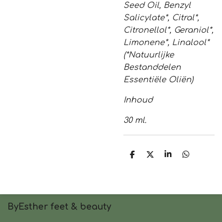
Seed Oil, Benzyl
Salicylate*, Citral*,
Citronellol*, Geraniol*,
Limonene*, Linalool*
(*Natuurlijke
Bestanddelen
Essentiële Oliën)
Inhoud
30 ml.
D
D
S
D
e
e
h
e
l
e
a
l
e
l
r
e
n
e
n
ByEsther feet & beauty