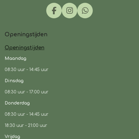
F
I
W
a
n
h
c
s
a
Openingstijden
e
t
t
b
a
s
Openingstijden
o
g
A
o
r
p
Maandag
k
a
p
08:30 uur -
14:45 uur
m
Dinsdag
08:30 uur -
17:00 uur
Donderdag
08:30 uur -
14:45 uur
18:30 uur - 21:00 uur
Vrijdag