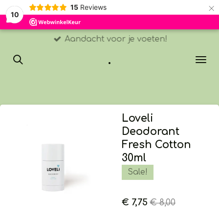
×
15
Reviews
10
Aandacht voor je voeten!
.
Loveli
Deodorant
Fresh Cotton
30ml
Sale!
€ 7,75
€ 8,00