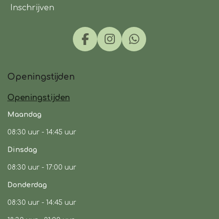
Inschrijven
F
I
W
a
n
h
c
s
a
Openingstijden
e
t
t
b
a
s
Openingstijden
o
g
A
o
r
p
Maandag
k
a
p
08:30 uur -
14:45 uur
m
Dinsdag
08:30 uur -
17:00 uur
Donderdag
08:30 uur -
14:45 uur