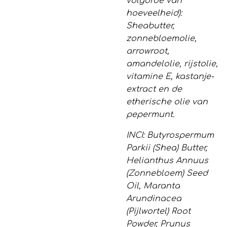
volgorde van
hoeveelheid):
Sheabutter,
zonnebloemolie,
arrowroot,
amandelolie, rijstolie,
vitamine E, kastanje-
extract en de
etherische olie van
pepermunt.
INCI: Butyrospermum
Parkii (Shea) Butter,
Helianthus Annuus
(Zonnebloem) Seed
Oil, Maranta
Arundinacea
(Pijlwortel) Root
Powder, Prunus