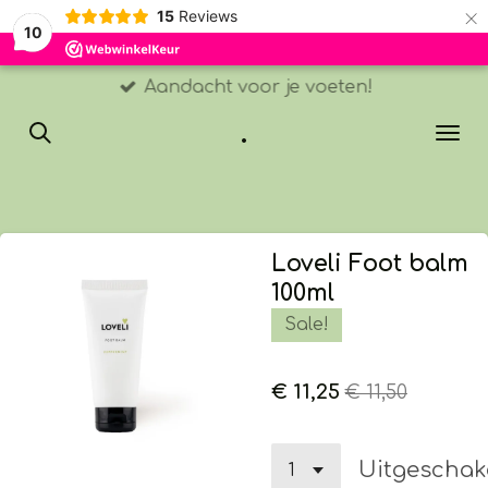
×
15
Reviews
10
Aandacht voor je voeten!
.
Loveli Foot balm
100ml
Sale!
€ 11,25
€ 11,50
Uitgeschak