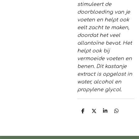
stimuleert de
doorbloeding van je
voeten en helpt ook
eelt zacht te maken,
doordat het veel
allantoïne bevat. Het
helpt ook bij
vermoeide voeten en
benen. Dit kastanje
extract is opgelost in
water, alcohol en
propylene glycol.
D
D
S
D
e
e
h
e
l
e
a
l
e
l
r
e
n
e
n