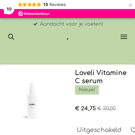
×
15
Reviews
10
Aandacht voor je voeten!
.
Loveli Vitamine
C serum
Nieuw!
€ 24,75
€ 30,00
Uitgeschakeld