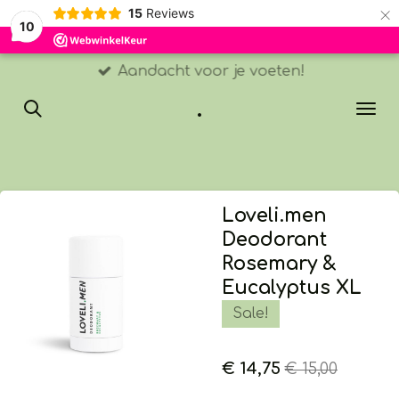
×
15
Reviews
10
Aandacht voor je voeten!
.
Loveli.men
Deodorant
Rosemary &
Eucalyptus XL
Sale!
€ 14,75
€ 15,00