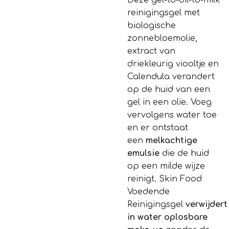
Deze gel-to-oil-to-milk
reinigingsgel met
biologische
zonnebloemolie,
extract van
driekleurig viooltje en
Calendula verandert
op de huid van een
gel in een olie. Voeg
vervolgens water toe
en er ontstaat
een
melkachtige
emulsie
die de huid
op een milde wijze
reinigt. Skin Food
Voedende
Reinigingsgel
verwijdert
in water oplosbare